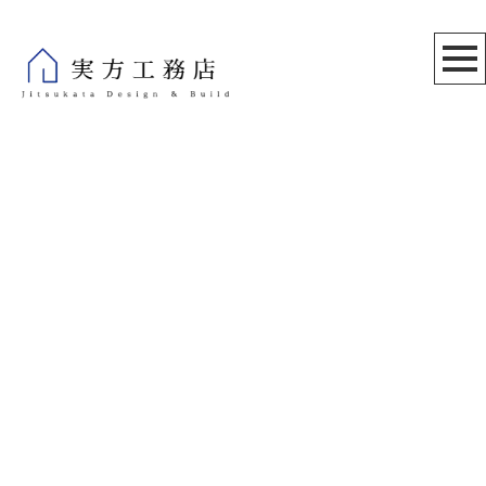
スタッフブログ
[%title%]
[%article_date_notime_wa%]
[%lead%]
[%list_start%]